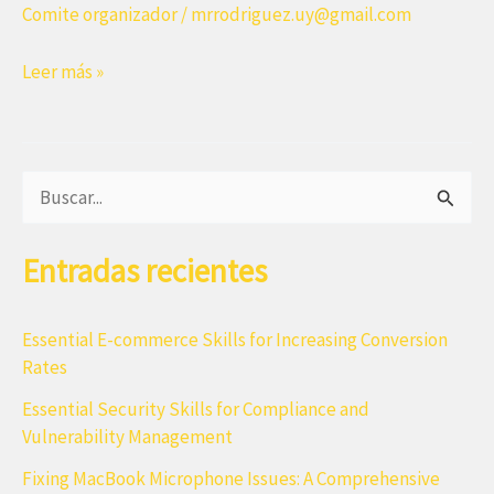
Comite organizador
/
mrrodriguez.uy@gmail.com
Octavio
Leer más »
Carrasco
B
u
Entradas recientes
s
c
a
Essential E-commerce Skills for Increasing Conversion
Rates
r
Essential Security Skills for Compliance and
p
Vulnerability Management
o
Fixing MacBook Microphone Issues: A Comprehensive
r