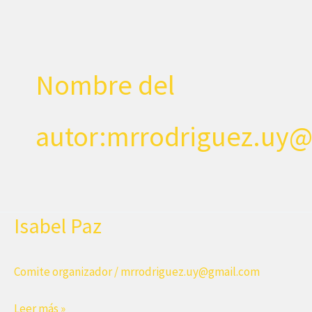
Ir
al
contenido
Nombre del
autor:mrrodriguez.uy
Isabel Paz
Comite organizador
/
mrrodriguez.uy@gmail.com
Isabel
Leer más »