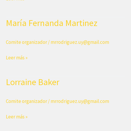
Paz
María Fernanda Martinez
Comite organizador
/
mrrodriguez.uy@gmail.com
María
Leer más »
Fernanda
Martinez
Lorraine Baker
Comite organizador
/
mrrodriguez.uy@gmail.com
Lorraine
Leer más »
Baker