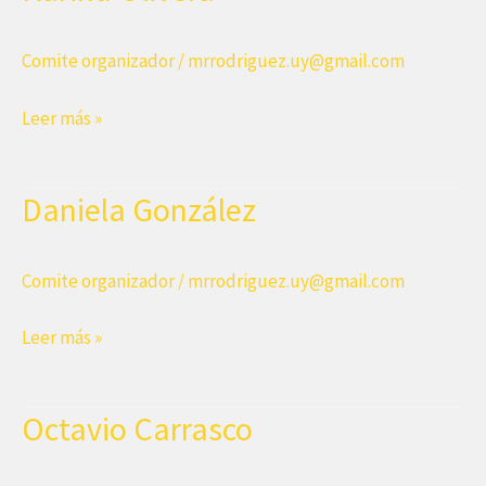
Comite organizador
/
mrrodriguez.uy@gmail.com
Karina
Leer más »
Olivera
Daniela González
Comite organizador
/
mrrodriguez.uy@gmail.com
Daniela
Leer más »
González
Octavio Carrasco