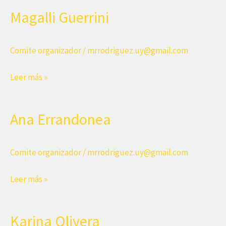
Magalli Guerrini
Comite organizador
/
mrrodriguez.uy@gmail.com
Magalli
Leer más »
Guerrini
Ana Errandonea
Comite organizador
/
mrrodriguez.uy@gmail.com
Ana
Leer más »
Errandonea
Karina Olivera