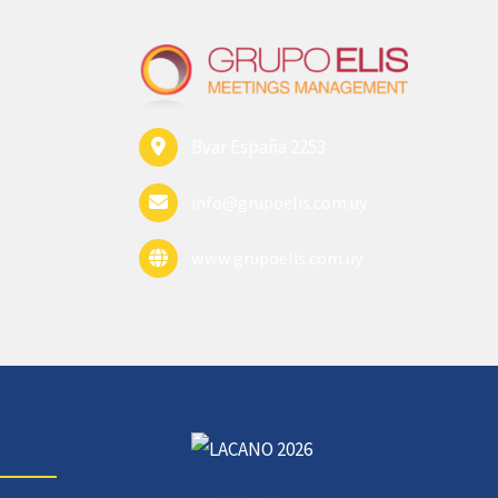
Bvar España 2253
info@grupoelis.com.uy
www.grupoelis.com.uy