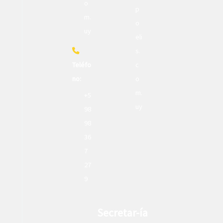
o
p
m.
o
uy
eli
s.
Teléfo
c
no:
o
m.
+5
uy
98
98
36
7
27
9
Secretar-ía