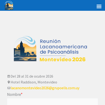
Contacto
Ir
al
contenido
Del 28 al 31 de ocubre 2026
Hotel Raddison, Montevideo
lacanomontevideo2026@grupoelis.com.uy
Nombre
*