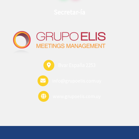
Secretar-ía
Bvar España 2253
info@grupoelis.com.uy
www.grupoelis.com.uy