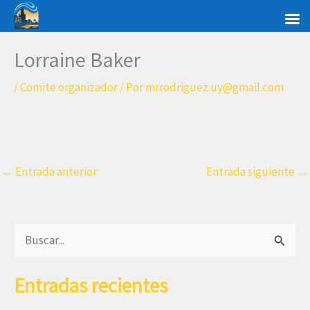
Ir
al
contenido
Lorraine Baker
/
Comite organizador
/ Por
mrrodriguez.uy@gmail.com
←
Entrada anterior
Entrada siguiente
→
B
u
Entradas recientes
s
c