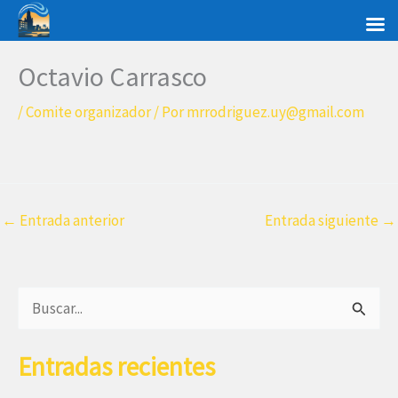
Ir
al
contenido
Octavio Carrasco
/
Comite organizador
/ Por
mrrodriguez.uy@gmail.com
←
Entrada anterior
Entrada siguiente
→
B
u
Entradas recientes
s
c