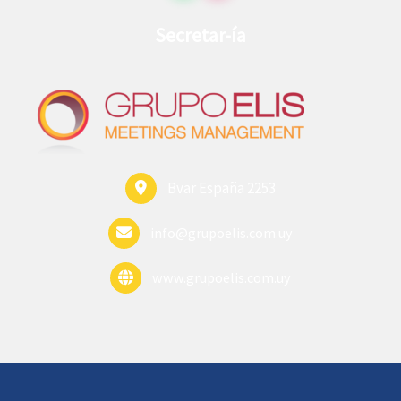
Secretar-ía
Bvar España 2253
info@grupoelis.com.uy
www.grupoelis.com.uy