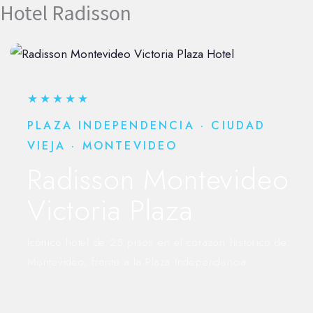
Hotel Radisson
Ir
al
contenido
★★★★★
PLAZA INDEPENDENCIA · CIUDAD
VIEJA · MONTEVIDEO
Radisson Montevideo
Victoria Plaza
Icónico hotel de 25 pisos en el corazón histórico de
Montevideo, frente a la Plaza Independencia