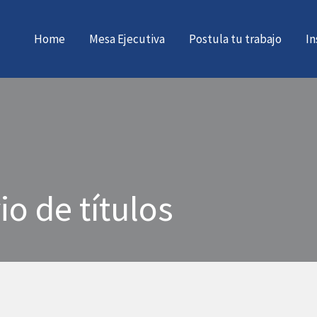
Home
Mesa Ejecutiva
Postula tu trabajo
In
io de títulos